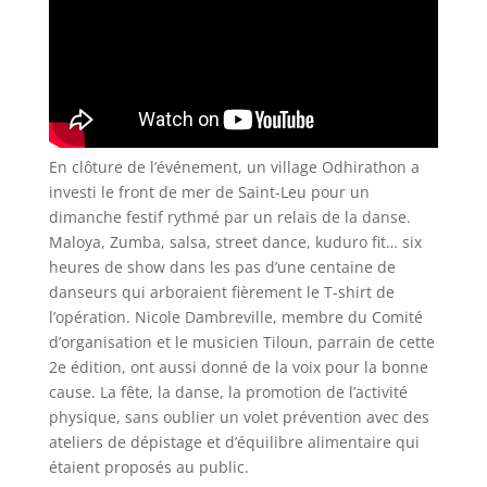
En clôture de l’événement, un village Odhirathon a
investi le front de mer de Saint-Leu pour un
dimanche festif rythmé par un relais de la danse.
Maloya, Zumba, salsa, street dance, kuduro fit… six
heures de show dans les pas d’une centaine de
danseurs qui arboraient fièrement le T-shirt de
l’opération. Nicole Dambreville, membre du Comité
d’organisation et le musicien Tiloun, parrain de cette
2e édition, ont aussi donné de la voix pour la bonne
cause. La fête, la danse, la promotion de l’activité
physique, sans oublier un volet prévention avec des
ateliers de dépistage et d’équilibre alimentaire qui
étaient proposés au public.